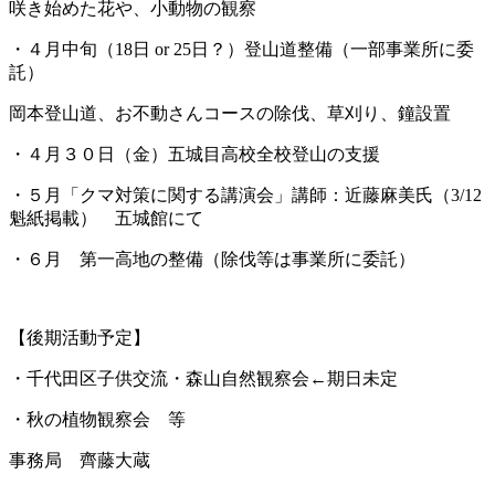
咲き始めた花や、小動物の観察
・４月中旬（18日 or 25日？）登山道整備（一部事業所に委
託）
岡本登山道、お不動さんコースの除伐、草刈り、鐘設置
・４月３０日（金）五城目高校全校登山の支援
・５月「クマ対策に関する講演会」講師：近藤麻美氏（3/12
魁紙掲載） 五城館にて
・６月 第一高地の整備（除伐等は事業所に委託）
【後期活動予定】
・千代田区子供交流・森山自然観察会←期日未定
・秋の植物観察会 等
事務局 齊藤大蔵