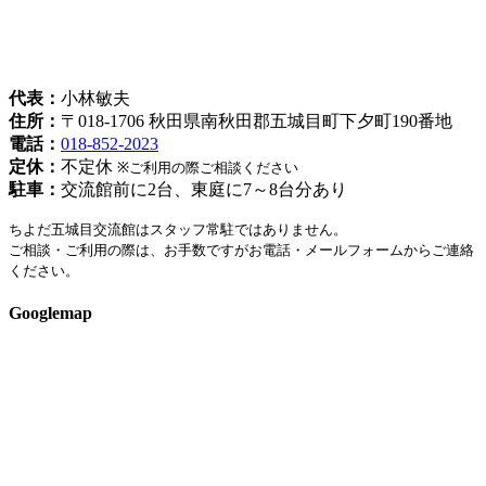
姉妹都市ちよだ五城目交流館
[指令秋福環-1088]
代表：
小林敏夫
住所：
〒018-1706 秋田県南秋田郡五城目町下夕町190番地
電話：
018-852-2023
定休：
不定休
※ご利用の際ご相談ください
駐車：
交流館前に2台、東庭に7～8台分あり
ちよだ五城目交流館はスタッフ常駐ではありません。
ご相談・ご利用の際は、お手数ですがお電話・メールフォームからご連絡
ください。
Googlemap