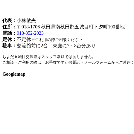
姉妹都市ちよだ五城目交流館
[指令秋福環-1088]
代表：
小林敏夫
住所：
〒018-1706 秋田県南秋田郡五城目町下夕町190番地
電話：
018-852-2023
定休：
不定休
※ご利用の際ご相談ください
駐車：
交流館前に2台、東庭に7～8台分あり
ちよだ五城目交流館はスタッフ常駐ではありません。
ご相談・ご利用の際は、お手数ですがお電話・メールフォームからご連絡
Googlemap