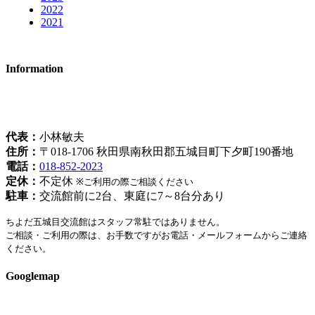
2022
2021
Information
姉妹都市ちよだ五城目交流館
[指令秋福環-1088]
代表：
小林敏夫
住所：
〒018-1706 秋田県南秋田郡五城目町下夕町190番地
電話：
018-852-2023
定休：
不定休
※ご利用の際ご相談ください
駐車：
交流館前に2台、東庭に7～8台分あり
ちよだ五城目交流館はスタッフ常駐ではありません。
ご相談・ご利用の際は、お手数ですがお電話・メールフォームからご連絡
ください。
Googlemap