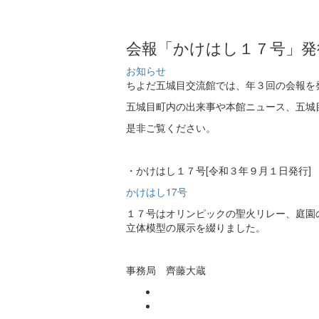
会報「かけはし１７号」発
お知らせ
ちよだ五城目交流館では、年３回の会報を
五城目町内の出来事や本館ニュース、五城
是非ご覧ください。
・かけはし１７号[令和３年９月１日発行]
かけはし17号
１７号はオリンピックの聖火リレー、庭園
立体模型の展示を綴りました。
事務局 齊藤大蔵