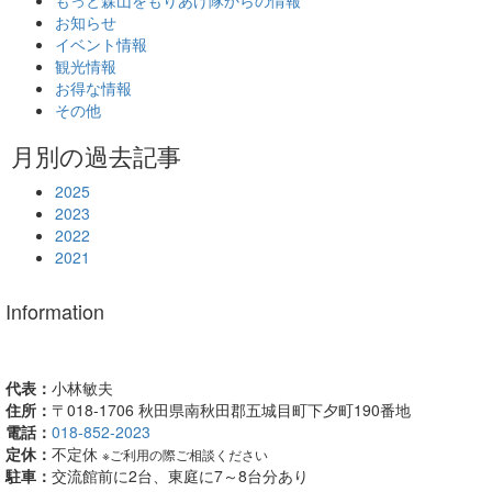
もっと森山をもりあげ隊からの情報
お知らせ
イベント情報
観光情報
お得な情報
その他
月別の過去記事
2025
2023
2022
2021
Information
姉妹都市ちよだ五城目交流館
[指令秋福環-1088]
代表：
小林敏夫
住所：
〒018-1706 秋田県南秋田郡五城目町下夕町190番地
電話：
018-852-2023
定休：
不定休
※ご利用の際ご相談ください
駐車：
交流館前に2台、東庭に7～8台分あり